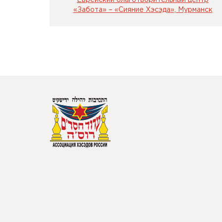
«Забота» – «Сияние Хэсэда», Мурманск