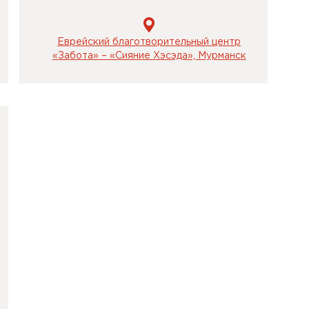
Еврейский благотворительный центр
«Забота» – «Сияние Хэсэда», Мурманск