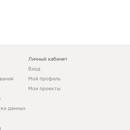
Личный кабинет
Вход
вания
Мой профиль
Мои проекты
а
тки данных
ы
а