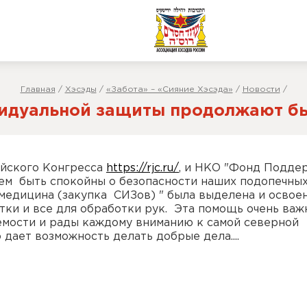
Главная
/
Хэсэды
/
«Забота» – «Сияние Хэсэда»
/
Новости
/
идуальной защиты продолжают б
ейского Конгресса
https://rjc.ru/
, и НКО "Фонд Подде
ем быть спокойны о безопасности наших подопечных
медицина (закупка СИЗов) " была выделена и освое
тки и все для обработки рук. Эта помощь очень важ
емости и рады каждому вниманию к самой северной
 дает возможность делать добрые дела....