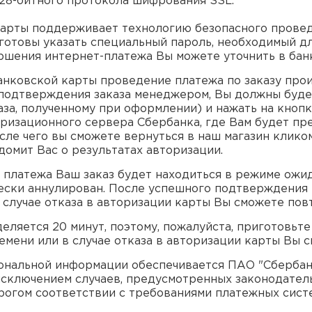
28-битного протокола шифрования SSL.
арты поддерживает технологию безопасного проведе
 готовы указать специальный пароль, необходимый д
ршения интернет-платежа Вы можете уточнить в бан
нковской карты проведение платежа по заказу про
одтверждения заказа менеджером, Вы должны будет
аза, полученному при оформлении) и нажать на кнопк
оризационного сервера Сбербанка, где Вам будет п
сле чего вы сможете вернуться в наш магазин кликом
домит Вас о результатах авторизации.
платежа Ваш заказ будет находиться в режиме ожид
чески аннулирован. После успешного подтверждения
 случае отказа в авторизации карты Вы сможете пов
ляется 20 минут, поэтому, пожалуйста, приготовьте
емени или в случае отказа в авторизации карты Вы 
нальной информации обеспечивается ПАО "Сбербанк
исключением случаев, предусмотренных законодател
огом соответствии с требованиями платежных системV