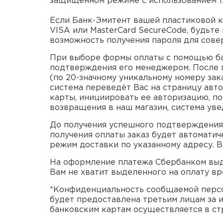
защищенном режиме с использованием 1
Если Банк-Эмитент вашей пластиковой к
VISA или MasterCard SecureCode, будьте
возможность получения пароля для сове
При выборе формы оплаты с помощью ба
подтверждения его менеджером. После п
(по 20-значному уникальному номеру зак
система переведёт Вас на страницу авт
карты, инициировать ее авторизацию, по
возвращения в наш магазин, система уве
До получения успешного подтверждения 
получения оплаты заказ будет автомати
режим доставки по указанному адресу. В
На оформление платежа Сбербанком выде
Вам не хватит выделенного на оплату вр
*Конфиденциальность сообщаемой персо
будет предоставлена третьим лицам за 
банковским картам осуществляется в стр