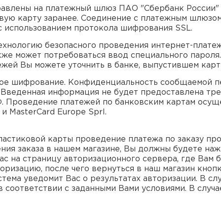
равлены на платежный шлюз ПАО "Сбербанк России" 
овую карту заранее. Соединение с платежным шлюзо
 использованием протокола шифрования SSL.
хнологию безопасного проведения интернет-платежей
кже может потребоваться ввод специального пароля
жей Вы можете уточнить в банке, выпустившем карт
ное шифрование. Конфиденциальность сообщаемой 
 Введенная информация не будет предоставлена тре
 Проведение платежей по банковским картам осуще
и MasterCard Europe Sprl.
астиковой карты проведение платежа по заказу про
ия заказа в нашем магазине, Вы должны будете наж
Вас на страницу авторизационного сервера, где Вам
ризацию, после чего вернуться в наш магазин кнопко
стема уведомит Вас о результатах авторизации. В с
в соответствии с заданными Вами условиями. В случа