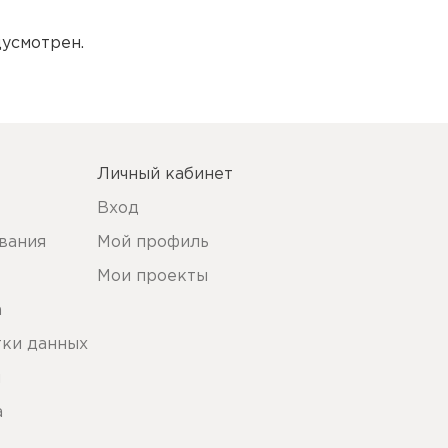
усмотрен.
Личный кабинет
Вход
вания
Мой профиль
Мои проекты
а
тки данных
ы
а