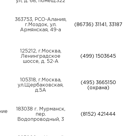
ул, д. 68, помещ.322
363753, РСО-Алания,
г.Моздок, ул.
(86736) 31141, 33187
Армянская, 49-а
125212, г.Москва,
Ленинградское
(499) 1503645
шоссе, д. 52-А
105318, г.Москва,
(495) 3665150
ул.Щербаковская,
(охрана)
д.5А
183038 г. Мурманск,
ние
пер.
(8152) 421444
Водопроводный, 3