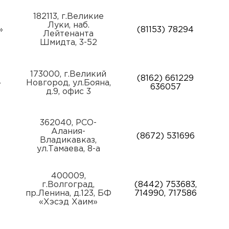
182113, г.Великие
Луки, наб.
»
(81153) 78294
Лейтенанта
Шмидта, 3-52
173000, г.Великий
(8162) 661229
»
Новгород, ул.Бояна,
636057
д.9, офис 3
362040, РСО-
Алания-
(8672) 531696
Владикавказ,
ул.Тамаева, 8-а
400009,
г.Волгоград,
(8442) 753683,
пр.Ленина, д.123, БФ
714990, 717586
«Хэсэд Хаим»