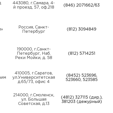
д
443080, г.Самара, 4-
(846) 2071662/63
й проезд, 57, оф.218
Россия, Санкт-
м»
(812) 3094849
Петербург
190000, г.Санкт-
Петербург, Наб.
(812) 5714251
Реки Мойки, д. 58
410005, г.Саратов,
(8452) 523696,
аим
ул.Университетская
523660, 523585
д.65/73, офис 4
214000, г.Смоленск,
(4812) 327115 (дир.),
ул. Большая
381203 (дежурный)
Советская, д.13