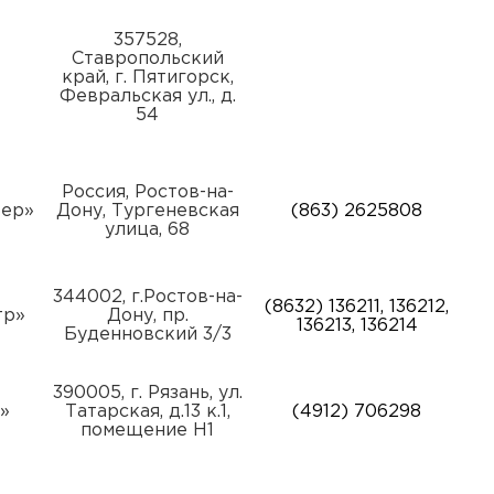
357528,
Ставропольский
край, г. Пятигорск,
Февральская ул., д.
54
Россия, Ростов-на-
Бер»
Дону, Тургеневская
(863) 2625808
улица, 68
344002, г.Ростов-на-
(8632) 136211, 136212,
тр»
Дону, пр.
136213, 136214
Буденновский 3/3
390005, г. Рязань, ул.
»
Татарская, д.13 к.1,
(4912) 706298
помещение Н1