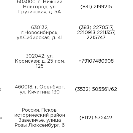
603000, г. Нижний
»
Новгород, ул.
(831) 2199215
Грузинская, д. 5А
630132,
(383) 2270517,
г.Новосибирск,
2210913 2211357,
ул.Сибирская, д. 41
2215747
302042; ул.
Кромская; д. 25 пом.
+79107480908
125
460018, г. Оренбург,
»
(3532) 505561/62
ул. Кичигина 130
Россия, Псков,
исторический район
»
(8112) 572423
Завеличье, улица
Розы Люксембург, 6