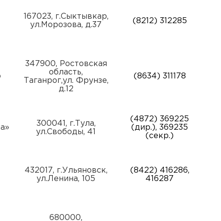
167023, г.Сыктывкар,
(8212) 312285
ул.Морозова, д.37
347900, Ростовская
область,
р
(8634) 311178
Таганрог,ул. Фрунзе,
д.12
(4872) 369225
300041, г.Тула,
а»
(дир.), 369235
ул.Свободы, 41
(секр.)
432017, г.Ульяновск,
(8422) 416286,
ул.Ленина, 105
416287
680000,