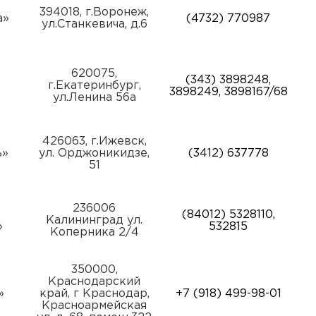
394018, г.Воронеж,
а»
(4732) 770987
ул.Станкевича, д.6
620075,
(343) 3898248,
г.Екатеринбург,
3898249, 3898167/68
ул.Ленина 56а
426063, г.Ижевск,
ь»
ул. Орджоникидзе,
(3412) 637778
51
236006
(84012) 5328110,
Калининград ул.
»
532815
Коперника 2/4
350000,
Краснодарский
»
край, г Краснодар,
+7 (918) 499-98-01
Красноармейская