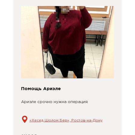
Помощь Ариэле
Ариэле срочно нужна операция
«Хесед Шолом Бер», Ростов-на-Дону