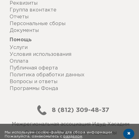
Реквизиты
Группа вконтакте
Отчеты
Персональные сборы
Документы
Помощь
Услуги
Условия использования
Оплата
Публичная оферта
Политика обработки данных
Вопросы и ответы
Программы Фонда
8 (812) 309-48-37
Межрегиональная ассоциация Идуд Хасадим
Мы используем cookie-файлы для сбора информации.
© 2006-2026. Все права защищены
Пожалуйста, ознакомьтесь с
разделом
.