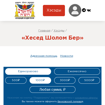
Хэсэды
Главная
/
Хэсэды
/
«Хесед Шолом Бер»
Адресная помощь
Новости
Единоразово
Ежемесячно
500₽
1000₽
3000₽
5000₽
Нажимая на кнопку "Поддержать", вы соглашаетесь с
условиями оферты
Вы также можете оформить
банковский перевод