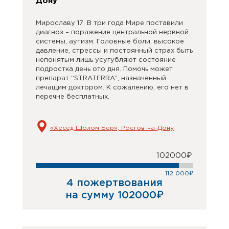
Дону
Мирославу 17. В три года Мире поставили
диагноз – поражение центральной нервной
системы, аутизм. Головные боли, высокое
давление, стрессы и постоянный страх быть
непонятым лишь усугубляют состояние
подростка день ото дня. Помочь может
препарат “STRATERRA”, назначенный
лечащим доктором. К сожалению, его нет в
перечне бесплатных.
«Хесед Шолом Бер», Ростов-на-Дону
102000₽
112 000₽
4 пожертвования
на сумму 102000₽