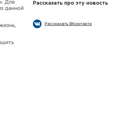
». Для
Рассказать про эту новость
из данной
Рассказать ВКонтакте
жизнь,
чшить