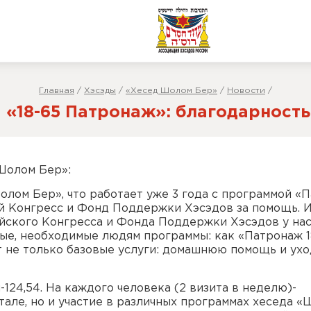
Главная
/
Хэсэды
/
«Хесед Шолом Бер»
/
Новости
/
 «18-65 Патронаж»: благодарность
Шолом Бер»:
лом Бер», что работает уже 3 года с программой «
ий Конгресс и Фонд Поддержки Хэсэдов за помощь. 
йского Конгресса и Фонда Поддержки Хэсэдов у нас
е, необходимые людям программы: как «Патронаж 1
 не только базовые услуги: домашнюю помощь и ухо
л-124,54. На каждого человека (2 визита в неделю)-
тале, но и участие в различных программах хеседа 