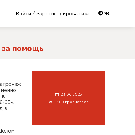
Войти / Зарегистрироваться
 за помощь
Патронаж
Именно
23.06.2025
 в
2488 просмотров
8-65».
д в
«Шолом