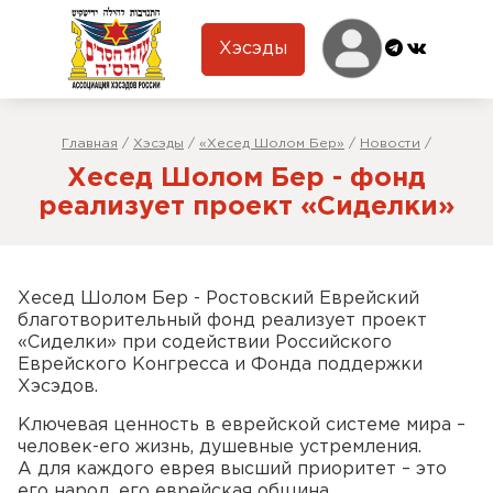
Хэсэды
Главная
/
Хэсэды
/
«Хесед Шолом Бер»
/
Новости
/
Хесед Шолом Бер - фонд
реализует проект «Сиделки»
Хесед Шолом Бер - Ростовский Еврейский
благотворительный фонд реализует проект
«Сиделки» при содействии Российского
Еврейского Конгресса и Фонда поддержки
Хэсэдов.
Ключевая ценность в еврейской системе мира –
человек-его жизнь, душевные устремления.
А для каждого еврея высший приоритет – это
его народ, его еврейская община.