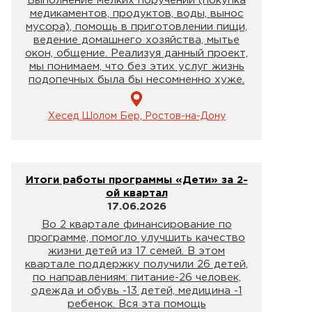
Выполнение мелких поручений (покупка
медикаментов, продуктов, воды, вынос
мусора), помощь в приготовлении пищи,
ведение домашнего хозяйства, мытье
окон, общение. Реализуя данный проект,
мы понимаем, что без этих услуг жизнь
подопечных была бы несомненно хуже.
Хесед Шолом Бер, Ростов-на-Дону
Итоги работы программы «Дети» за 2-
ой квартал
17.06.2026
Во 2 квартале финансирование по
программе, помогло улучшить качество
жизни детей из 17 семей. В этом
квартале поддержку получили 26 детей,
по направлениям: питание-26 человек,
одежда и обувь -13 детей, медицина -1
ребенок. Вся эта помощь