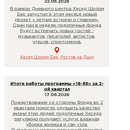
22.06.2026
В рамках Дневного центра Хесед Шолом
Бер запустил в этом месяце новый
проект « летние встречи о главном».
Один раз в неделю подопечные фонда
будут встречать новых гостей -
музыкантов, писателей, артистов,
чтецов, спортсменов.
Хесед Шолом Бер, Ростов-на-Дону
Итоги работы программы «18-65» за 2-
ой квартал
17.06.2026
Пожертвование со стороны Фонда во 2
квартале помогло улучшить качество
жизни этих людей: подопечные Хеседа
регулярно получают услуги: влажная
уборка жилища и сан узла.