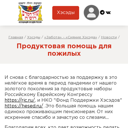
Хэсэды
Главная
/
Хэсэды
/
«Забота» – «Сияние Хэсэда»
/
Новости
/
Продуктовая помощь для
пожилых
И снова с благодарностью за поддержку в это
нелёгкое время в период пандемии от нашего
золотого поколения за продуктовые наборы
Российскому Еврейскому Конгрессу
https://rjc.ru/
, и НКО "Фонд Поддержки Хэсэдов"
https://hesed.ru/
.Это большая помощь нашим
одиноко проживающим пенсионерам. От них
искренние спасибо и зачастую со слезами....
Благодарим всех, кто дает возможность делать