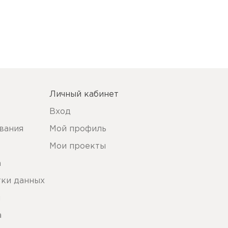
Личный кабинет
Вход
вания
Мой профиль
Мои проекты
а
тки данных
ы
а