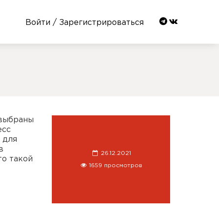
Войти / Зарегистрироваться
я
 выбраны
есс
 для
в
26.12.2021
то такой
1659 просмотров