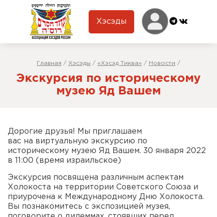
Хэсэды
Главная
/
Хэсэды
/
«Хэсэд Тиква»
/
Новости
/
Экскурсия по историческому
музею Яд Вашем
Дорогие друзья! Мы приглашаем
вас на виртуальную экскурсию по
историческому музею Яд Вашем. 30 января 2022
в 11:00 (время израильское)
Экскурсия посвящена различным аспектам
Холокоста на территории Советского Союза и
приурочена к Международному Дню Холокоста. ​
Вы познакомитесь с экспозицией музея,
поговорите о дилеммах, стоявших перед