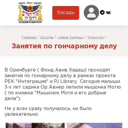
Хэсэды
Главная
/
Хэсэды
/
«Авив Хадаш»
/
Новости
/
Занятия по гончарному делу
В Оренбурге ( Фонд Авив Хадаш) проходят
занятия по гончарному делу в рамках проекта
РЕК "Интеграция" и PJ Library. Сегодня малыши
3-х лет садика Ор Авнер лепили мышонка Мотю
( по книжке "Мышонок Мотя и его добрые
дела").
Не у всех сразу получалось, но было
увлекательно.