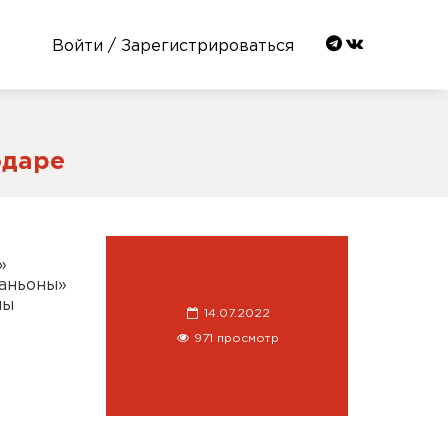
Войти / Зарегистрироваться
одаре
»
паньоны»
мы
14.07.2022
971 просмотр