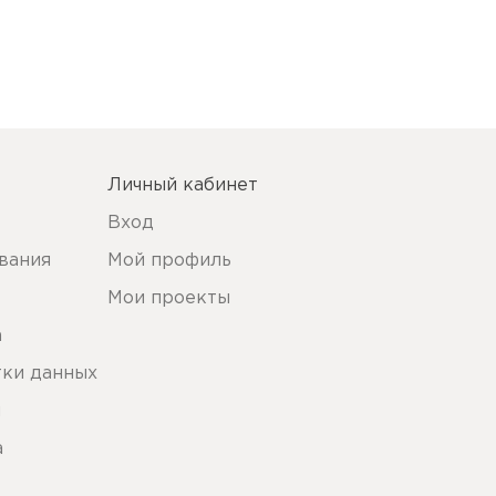
Личный кабинет
Вход
вания
Мой профиль
Мои проекты
а
тки данных
ы
а