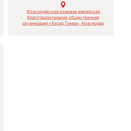
Краснодарская краевая еврейская
благотворительная общественная
организация «Хэсэд Тиква», Краснодар