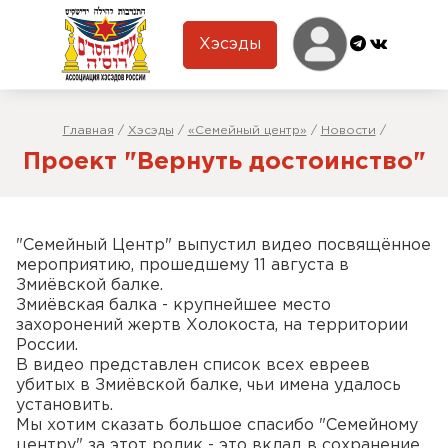
Хэсэды
Главная
/
Хэсэды
/
«Семейный центр»
/
Новости
/
Проект "Вернуть достоинство"
"Семейный Центр" выпустил видео посвящённое
мероприятию, прошедшему 11 августа в
Змиёвской балке.
Змиёвская балка - крупнейшее место
захоронений жертв Холокоста, на территории
России.
В видео представлен список всех евреев
убитых в Змиёвской балке, чьи имена удалось
установить.
Мы хотим сказать большое спасибо "Семейному
центру" за этот ролик - это вклад в сохранение