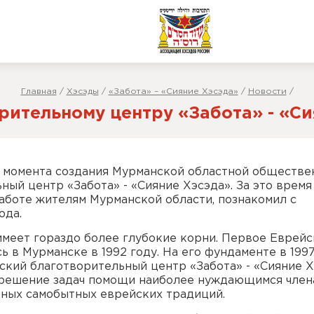
Главная
/
Хэсэды
/
«Забота» – «Сияние Хэсэда»
/
Новости
/
ительному центру «Забота» - «Сия
 с момента создания Мурманской областной обществе
ый центр «Забота» - «Сияние Хэсэда». За это врем
боте жителям Мурманской области, познакомил с
ода.
меет гораздо более глубокие корни. Первое Еврейс
в Мурманске в 1992 году. На его фундаменте в 1997
кий благотворительный центр «Забота» - «Сияние Х
ь решение задач помощи наиболее нуждающимся член
рных самобытных еврейских традиций.