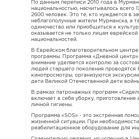
По данным переписи 2010 года в Мурман
национальностью, насчитывалось всего 1
2600 человек. Это те, кто нуждается в 
неблагополучные жители Мурманска, а та
одиночество или приобщиться к культур
оказывается не только лицам еврейской
национальностей.
В Еврейском благотворительном центре 
программы. Программа «Дневной центр»
внимание уделяется контролю за состоя
людей старшего поколения проводятся т
кинопросмотры, организуются экскурсии
дети Великой Отечественной дети войн
В рамках патронажных программ «Сиделк
включает в себя уборку, приготовление
личной гигиены.
Программа «SOS» - это экстренная помощ
жизненной ситуации. При необходимости
реабилитационное оборудование для ин
Сравнительно недавно, но успешно в Це