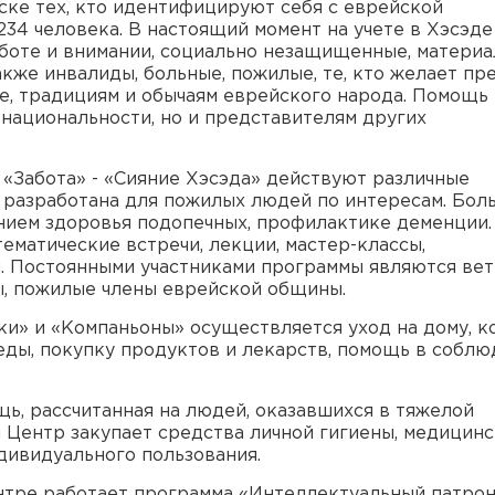
ске тех, кто идентифицируют себя с еврейской
234 человека. В настоящий момент на учете в Хэсэде
заботе и внимании, социально незащищенные, матери
кже инвалиды, больные, пожилые, те, кто желает пр
е, традициям и обычаям еврейского народа. Помощь
 национальности, но и представителям других
«Забота» - «Сияние Хэсэда» действуют различные
 разработана для пожилых людей по интересам. Бол
нием здоровья подопечных, профилактике деменции.
ематические встречи, лекции, мастер-классы,
. Постоянными участниками программы являются ве
ы, пожилые члены еврейской общины.
и» и «Компаньоны» осуществляется уход на дому, к
 еды, покупку продуктов и лекарств, помощь в собл
ь, рассчитанная на людей, оказавшихся в тяжелой
 Центр закупает средства личной гигиены, медицинс
дивидуального пользования.
нтре работает программа «Интеллектуальный патрон