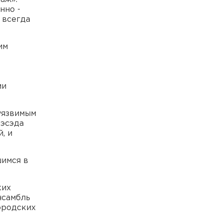
нно -
 всегда
им
ми
уязвимым
Хэсэда
, и
шимся в
ких
нсамбль
ородских