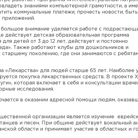
владеть знаниями компьютерной грамотности, а име
латить коммунальные платежи, прочесть новости, быть
и приложений.
 большое внимание уделяется работе с подрастающ
де действует детская образовательная программа
 для детей от 3 до 12 лет, действует и постоянно
эда». Также работают клубы для дошкольников и
к старшему поколению, где они занимаются с ребята
а «Лекарства» для людей старше 65 лет. Наиболее 
руется покупка лекарственных средств. В проекте 
ги», которая включает в себя и консультации врачей
орные исследования.
чается в оказании адресной помощи людям, оказав
ественной организации является изучение еврейс
 танцев и песен. При общине действует вокальный а
нской области и принимает участие в областных и г