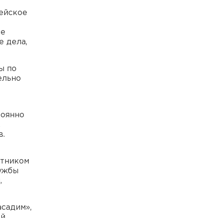
рейское
ые
 дела,
ы по
ельно
тоянно
,
в.
стником
ужбы
,
садим»,
ой