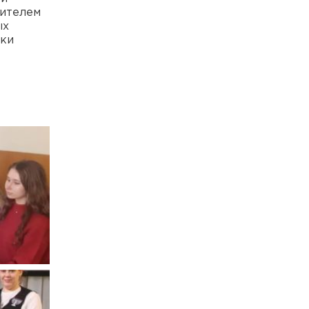
дителем
ых
ики