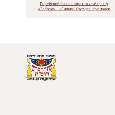
Еврейский благотворительный центр
«Забота» – «Сияние Хэсэда», Мурманск