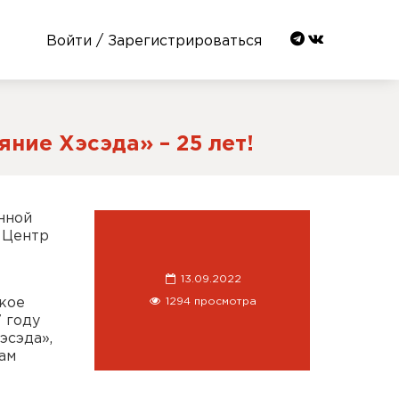
Войти / Зарегистрироваться
ние Хэсэда» – 25 лет!
нной
я Центр
13.09.2022
1294 просмотра
кое
 году
эсэда»,
ам