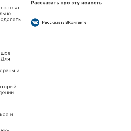
Рассказать про эту новость
 состоят
ально
еодолеть
Рассказать ВКонтакте
ьшое
 Для
тераны и
оторый
юдении
кое и
аж».