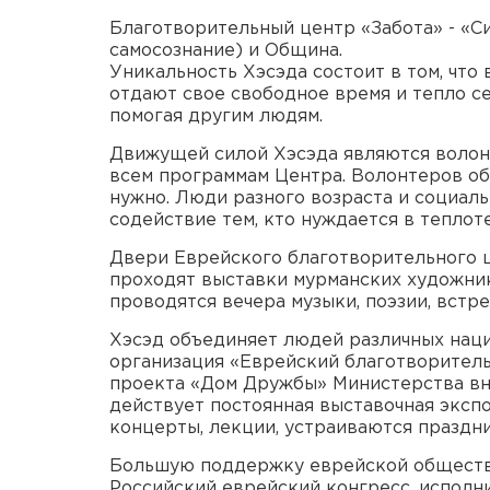
Благотворительный центр «Забота» - «С
самосознание) и Община.
Уникальность Хэсэда состоит в том, чт
отдают свое свободное время и тепло 
помогая другим людям.
Движущей силой Хэсэда являются волон
всем программам Центра. Волонтеров объ
нужно. Люди разного возраста и социал
содействие тем, кто нуждается в теплоте
Двери Еврейского благотворительного ц
проходят выставки мурманских художник
проводятся вечера музыки, поэзии, встр
Хэсэд объединяет людей различных нац
организация «Еврейский благотворитель
проекта «Дом Дружбы» Министерства вн
действует постоянная выставочная эксп
концерты, лекции, устраиваются праздни
Большую поддержку еврейской обществ
Российский еврейский конгресс, исполн