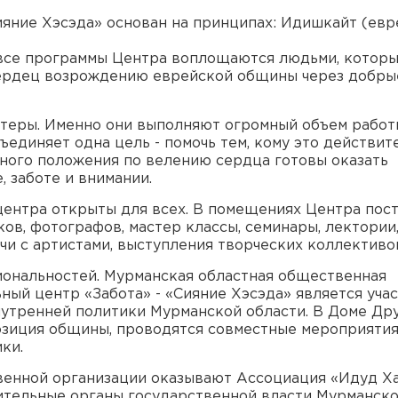
ияние Хэсэда» основан на принципах: Идишкайт (ев
о все программы Центра воплощаются людьми, котор
сердец возрождению еврейской общины через добрые
теры. Именно они выполняют огромный объем работ
единяет одна цель - помочь тем, кому это действит
ьного положения по велению сердца готовы оказать
, заботе и внимании.
ентра открыты для всех. В помещениях Центра пос
ов, фотографов, мастер классы, семинары, лектории
ечи с артистами, выступления творческих коллективо
иональностей. Мурманская областная общественная
ный центр «Забота» - «Сияние Хэсэда» является уча
утренней политики Мурманской области. В Доме Др
озиция общины, проводятся совместные мероприятия
ки.
енной организации оказывают Ассоциация «Идуд Ха
ительные органы государственной власти Мурманск