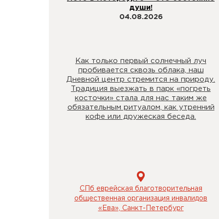
души!
04.08.2026
Как только первый солнечный луч
пробивается сквозь облака, наш
Дневной центр стремится на природу.
Традиция выезжать в парк «погреть
косточки» стала для нас таким же
обязательным ритуалом, как утренний
кофе или дружеская беседа.
СПб еврейская благотворительная
общественная организация инвалидов
«Ева», Санкт-Петербург