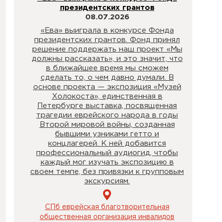
президентских грантов
08.07.2026
«Ева» выиграла в конкурсе Фонда
президентских грантов. Фонд принял
решение поддержать наш проект «Мы
должны рассказать», и это значит, что
в ближайшее время мы сможем
сделать то, о чем давно думали. В
основе проекта — экспозиция «Музей
Холокоста», единственная в
Петербурге выставка, посвященная
трагедии еврейского народа в годы
Второй мировой войны, созданная
бывшими узниками гетто и
концлагерей. К ней добавится
профессиональный аудиогид, чтобы
каждый мог изучать экспозицию в
своем темпе, без привязки к групповым
экскурсиям.
СПб еврейская благотворительная
общественная организация инвалидов