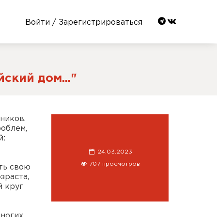
Войти / Зарегистрироваться
ский дом..."
ников.
облем,
й:
24.03.2023
707 просмотров
ть свою
зраста,
й круг
многих