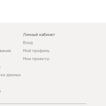
Личный кабинет
Вход
вания
Мой профиль
Мои проекты
а
тки данных
ы
а