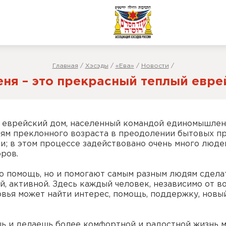
Главная
/
Хэсэды
/
«Ева»
/
Новости
/
еня – это прекрасный теплый еврей
й еврейский дом, населенный командой единомышлен
ям преклонного возраста в преодолении бытовых пр
и; в этом процессе задействовано очень много люде
оров.
ю помощь, но и помогают самым разным людям сдела
, активной. Здесь каждый человек, независимо от во
овья может найти интерес, помощь, поддержку, новы
шь и делаешь более комфортной и радостной жизнь 