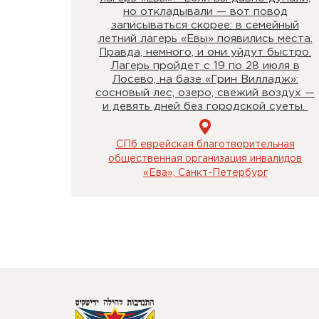
но откладывали — вот повод
записываться скорее: в семейный
летний лагерь «Евы» появились места.
Правда, немного, и они уйдут быстро.
Лагерь пройдет с 19 по 28 июля в
Лосево, на базе «Грин Вилладж»:
сосновый лес, озеро, свежий воздух —
и девять дней без городской суеты.
СПб еврейская благотворительная
общественная организация инвалидов
«Ева», Санкт-Петербург