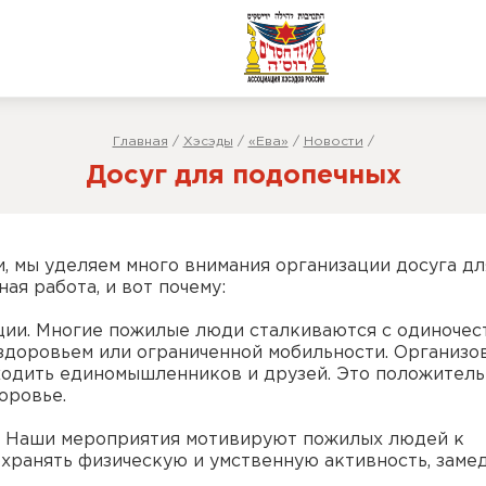
Главная
/
Хэсэды
/
«Ева»
/
Новости
/
Досуг для подопечных
 мы уделяем много внимания организации досуга дл
ая работа, и вот почему:
ции. Многие пожилые люди сталкиваются с одиночес
 здоровьем или ограниченной мобильности. Организо
аходить единомышленников и друзей. Это положител
оровье.
и. Наши мероприятия мотивируют пожилых людей к
охранять физическую и умственную активность, заме