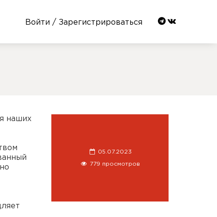
Войти / Зарегистрироваться
я наших
твом
05.07.2023
ванный
779 просмотров
ьно
дляет