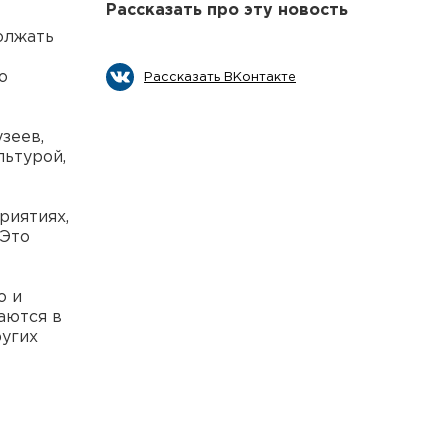
Рассказать про эту новость
олжать
о
Рассказать ВКонтакте
зеев,
льтурой,
риятиях,
 Это
о и
аются в
ругих