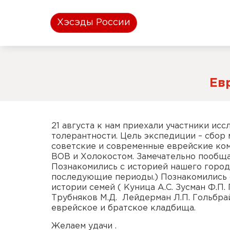
Хэсэды России
Ев
21 августа к нам приехали участники ис
толерантности. Цель экспедиции – сбор 
советские и современные еврейские ком
ВОВ и Холокостом. Замечательно пообщ
Познакомились с историей нашего город
последующие периоды.) Познакомились с
истории семей ( Куница А.С. Зусман Ф.П.
Трубняков М.Д. Лейдерман Л.П. Гольбрай
еврейское и братское кладбища.
Желаем удачи .