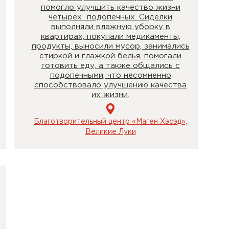
помогло улучшить качество жизни
четырех подопечных. Сиделки
выполняли влажную уборку в
квартирах, покупали медикаменты,
продукты, выносили мусор, занимались
стиркой и глажкой белья, помогали
готовить еду, а также общались с
подопечными, что несомненно
способствовало улучшению качества
их жизни.
Благотворительный центр «Маген Хэсэд»,
Великие Луки