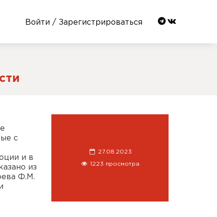
Войти / Зарегистрироваться
сти
ие
ые с
27.08.2023
юции и в
1223 просмотра
казано из
рева Ф.М.
и