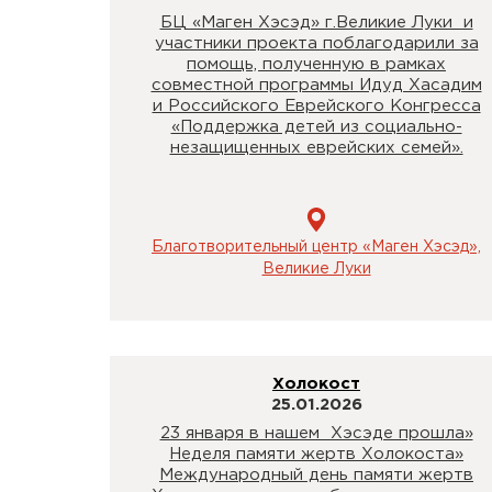
БЦ «Маген Хэсэд» г.Великие Луки и
участники проекта поблагодарили за
помощь, полученную в рамках
совместной программы Идуд Хасадим
и Российского Еврейского Конгресса
«Поддержка детей из социально-
незащищенных еврейских семей».
Благотворительный центр «Маген Хэсэд»,
Великие Луки
Холокост
25.01.2026
23 января в нашем Хэсэде прошла»
Неделя памяти жертв Холокоста»
Международный день памяти жертв