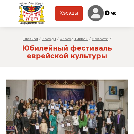
Хэсэды
Главная
/
Хэсэды
/
«Хэсэд Тиква»
/
Новости
/
Юбилейный фестиваль
еврейской культуры