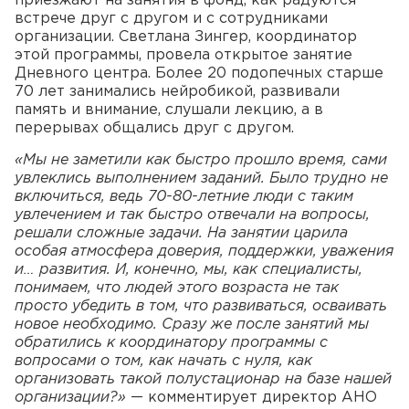
приезжают на занятия в фонд, как радуются
встрече друг с другом и с сотрудниками
организации. Светлана Зингер, координатор
этой программы, провела открытое занятие
Дневного центра. Более 20 подопечных старше
70 лет занимались нейробикой, развивали
память и внимание, слушали лекцию, а в
перерывах общались друг с другом.
«Мы не заметили как быстро прошло время, сами
увлеклись выполнением заданий. Было трудно не
включиться, ведь 70-80-летние люди с таким
увлечением и так быстро отвечали на вопросы,
решали сложные задачи. На занятии царила
особая атмосфера доверия, поддержки, уважения
и… развития. И, конечно, мы, как специалисты,
понимаем, что людей этого возраста не так
просто убедить в том, что развиваться, осваивать
новое необходимо. Сразу же после занятий мы
обратились к координатору программы с
вопросами о том, как начать с нуля, как
организовать такой полустационар на базе нашей
организации?»
— комментирует директор АНО