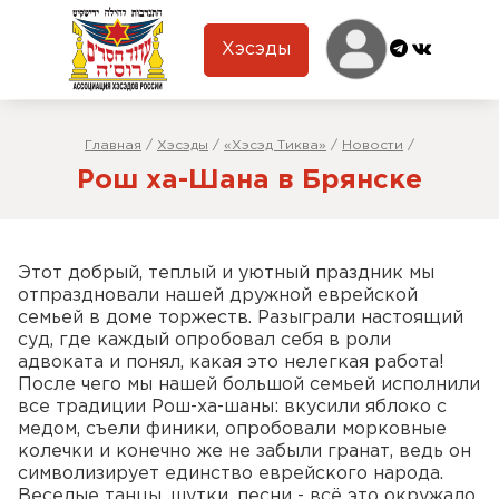
Хэсэды
Главная
/
Хэсэды
/
«Хэсэд Тиква»
/
Новости
/
Рош ха-Шана в Брянске
Этот добрый, теплый и уютный праздник мы
отпраздновали нашей дружной еврейской
семьей в доме торжеств. Разыграли настоящий
суд, где каждый опробовал себя в роли
адвоката и понял, какая это нелегкая работа!
После чего мы нашей большой семьей исполнили
все традиции Рош-ха-шаны: вкусили яблоко с
медом, съели финики, опробовали морковные
колечки и конечно же не забыли гранат, ведь он
символизирует единство еврейского народа.
Веселые танцы, шутки, песни - всё это окружало