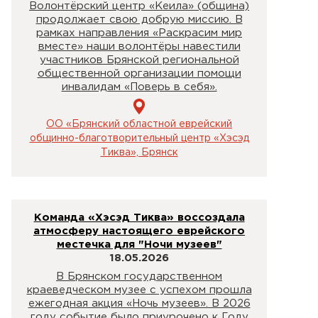
Волонтёрский центр «Кеила» (община)
продолжает свою добрую миссию. В
рамках направления «Раскрасим мир
вместе» наши волонтёры навестили
участников Брянской региональной
общественной организации помощи
инвалидам «Поверь в себя».
ОО «Брянский областной еврейский
общинно-благотворительный центр «Хэсэд
Тиква», Брянск
Команда «Хэсэд Тиква» воссоздала
атмосферу настоящего еврейского
местечка для "Ночи музеев"
18.05.2026
В Брянском государственном
краеведческом музее с успехом прошла
ежегодная акция «Ночь музеев». В 2026
году событие было приурочено к Году