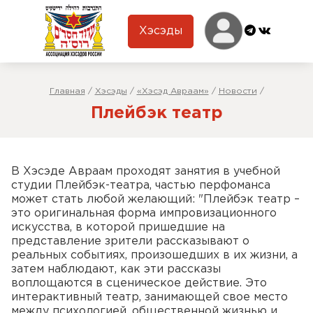
Хэсэды
Главная
/
Хэсэды
/
«Хэсэд Авраам»
/
Новости
/
Плейбэк театр
В Хэсэде Авраам проходят занятия в учебной
студии Плейбэк-театра, частью перфоманса
может стать любой желающий: "Плейбэк театр –
это оригинальная форма импровизационного
искусства, в которой пришедшие на
представление зрители рассказывают о
реальных событиях, произошедших в их жизни, а
затем наблюдают, как эти рассказы
воплощаются в сценическое действие. Это
интерактивный театр, занимающей свое место
между психологией, общественной жизнью и