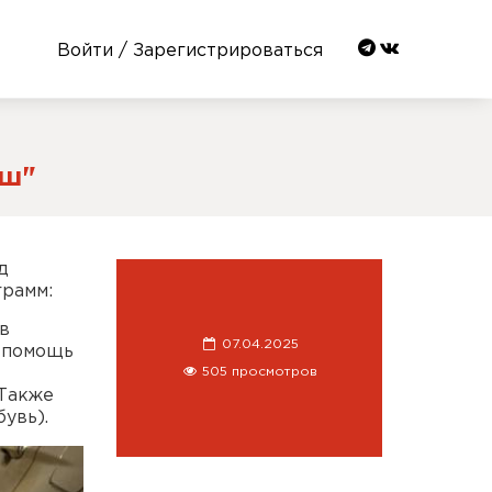
Войти / Зарегистрироваться
аш"
д
ограмм:
в
07.04.2025
и помощь
505 просмотров
 Также
увь).