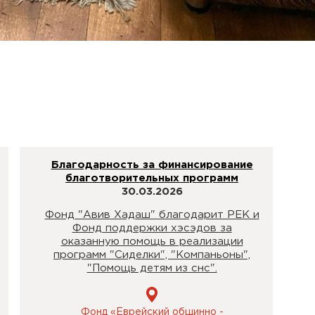
Благодарность за финансирование
благотворительных программ
30.03.2026
Фонд "Авив Хадаш" благодарит РЕК и
Фонд поддержки хэсэдов за
оказанную помощь в реализации
программ "Сиделки", "Компаньоны",
"Помощь детям из снс".
Фонд «Еврейский общинно -