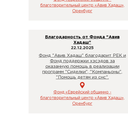
благотворительный центр «Авив Хадаш»,
Оренбург
Благодарность от Фонда "Авив
Хадаш"
22.12.2025
Фонд "Авив Хадаш" благодарит РЕК и
Фонд поддержки хэсэдов за
оказанную помощь в реализации
программ "Сиделки", "Компаньоны",
"Помощь детям из снс".
Фонд «Еврейский общинно -
благотворительный центр «Авив Хадаш»,
Оренбург