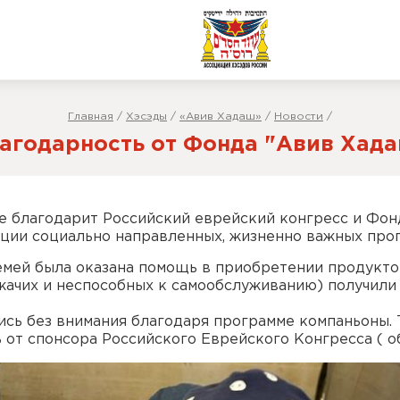
Главная
/
Хэсэды
/
«Авив Хадаш»
/
Новости
/
агодарность от Фонда "Авив Хад
е благодарит Российский еврейский конгресс и Фон
ации социально направленных, жизненно важных пр
емей была оказана помощь в приобретении продукто
ежачих и неспособных к самообслуживанию) получил
лись без внимания благодаря программе компаньоны.
от спонсора Российского Еврейского Конгресса ( об