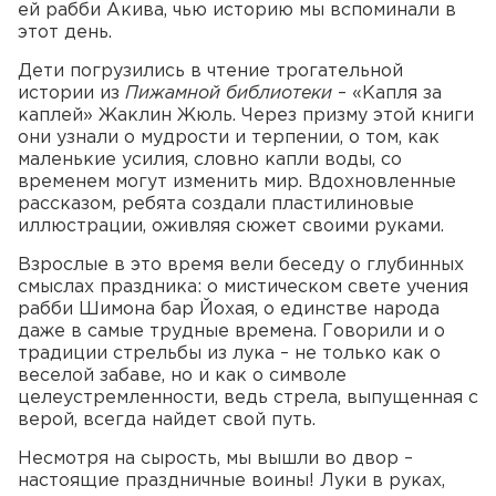
ей рабби Акива, чью историю мы вспоминали в
этот день.
Дети погрузились в чтение трогательной
истории из
Пижамной библиотеки
– «Капля за
каплей» Жаклин Жюль. Через призму этой книги
они узнали о мудрости и терпении, о том, как
маленькие усилия, словно капли воды, со
временем могут изменить мир. Вдохновленные
рассказом, ребята создали пластилиновые
иллюстрации, оживляя сюжет своими руками.
Взрослые в это время вели беседу о глубинных
смыслах праздника: о мистическом свете учения
рабби Шимона бар Йохая, о единстве народа
даже в самые трудные времена. Говорили и о
традиции стрельбы из лука – не только как о
веселой забаве, но и как о символе
целеустремленности, ведь стрела, выпущенная с
верой, всегда найдет свой путь.
Несмотря на сырость, мы вышли во двор –
настоящие праздничные воины! Луки в руках,