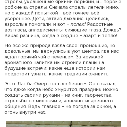
стрелы, украшенные яркими перьями, и… первые
робкие выстрелы. Сначала стрелы летели мимо,
но с каждой попыткой – всё точнее, всё
увереннее. Дети, затаив дыхание, целились,
взрослые помогали, и вот –
попал!
Радостные
возгласы, аплодисменты, сияющие глаза. Дождь?
Какая разница, когда в сердце – азарт и тепло!
Но все же природа взяла свое: промокшие, но
довольные, мы вернулись в уют центра, где нас
ждал горячий чай с печеньем. За кружкой
ароматного напитка мы строили планы на
будущие встречи: какие еще истории нам
предстоит узнать, какие традиции оживить.
Этот Лаг ба-Омер стал особенным. Он показал,
что даже когда небо хмурится, праздник можно
создать своими руками – из книг, творчества,
стрельбы по мишеням и, конечно, искреннего
общения. Ведь главное – не погода за окном, а
огонь внутри нас.