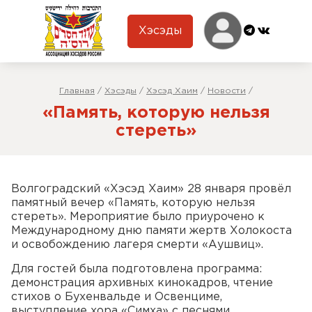
Хэсэды
Главная
/
Хэсэды
/
Хэсэд Хаим
/
Новости
/
«Память, которую нельзя
стереть»
Волгоградский «Хэсэд Хаим» 28 января провёл
памятный вечер «Память, которую нельзя
стереть». Мероприятие было приурочено к
Международному дню памяти жертв Холокоста
и освобождению лагеря смерти «Аушвиц».
Для гостей была подготовлена программа:
демонстрация архивных кинокадров, чтение
стихов о Бухенвальде и Освенциме,
выступление хора «Симха» с песнями