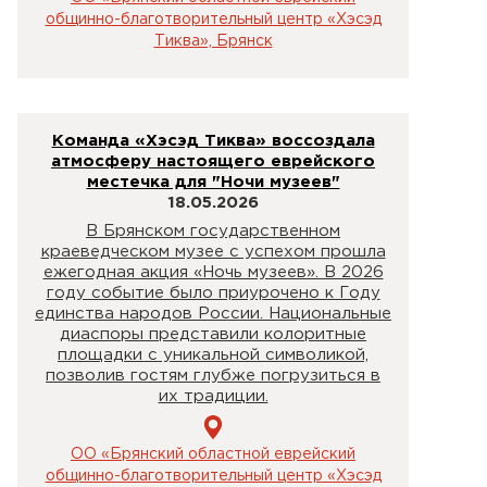
общинно-благотворительный центр «Хэсэд
Тиква», Брянск
Команда «Хэсэд Тиква» воссоздала
атмосферу настоящего еврейского
местечка для "Ночи музеев"
18.05.2026
В Брянском государственном
краеведческом музее с успехом прошла
ежегодная акция «Ночь музеев». В 2026
году событие было приурочено к Году
единства народов России. Национальные
диаспоры представили колоритные
площадки с уникальной символикой,
позволив гостям глубже погрузиться в
их традиции.
ОО «Брянский областной еврейский
общинно-благотворительный центр «Хэсэд