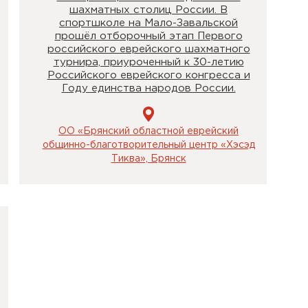
шахматных столиц России. В
спортшколе на Мало-Завальской
прошёл отборочный этап Первого
российского еврейского шахматного
турнира, приуроченный к 30-летию
Российского еврейского конгресса и
Году единства народов России.
ОО «Брянский областной еврейский
общинно-благотворительный центр «Хэсэд
Тиква», Брянск