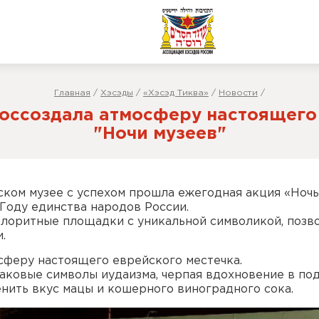
Главная
/
Хэсэды
/
«Хэсэд Тиква»
/
Новости
/
оссоздала атмосферу настоящего
"Ночи музеев"
ком музее с успехом прошла ежегодная акция «Ночь
Году единства народов России.
лоритные площадки с уникальной символикой, позв
.
сферу настоящего еврейского местечка.
аковые символы иудаизма, черпая вдохновение в по
енить вкус мацы и кошерного виноградного сока.