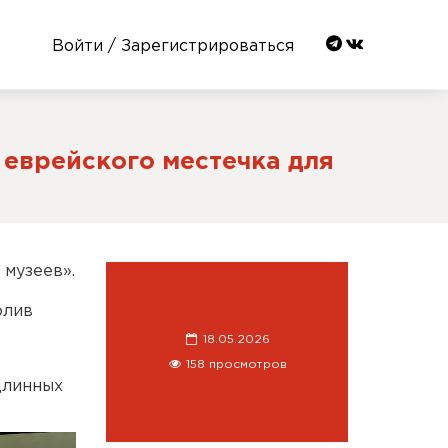
Войти / Зарегистрироваться
 еврейского местечка для
 музеев».
олив
18.05.2026
158 просмотров
длинных