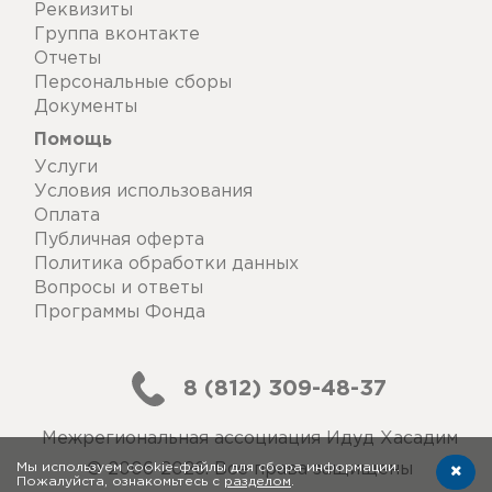
Реквизиты
Группа вконтакте
Отчеты
Персональные сборы
Документы
Помощь
Услуги
Условия использования
Оплата
Публичная оферта
Политика обработки данных
Вопросы и ответы
Программы Фонда
8 (812) 309-48-37
Межрегиональная ассоциация Идуд Хасадим
Мы используем cookie-файлы для сбора информации.
© 2006-2026. Все права защищены
Пожалуйста, ознакомьтесь с
разделом
.