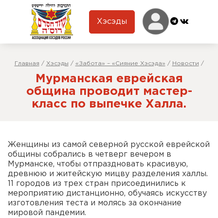
Хэсэды
Главная
/
Хэсэды
/
«Забота» – «Сияние Хэсэда»
/
Новости
/
Мурманская еврейская
община проводит мастер-
класс по выпечке Халла.
Женщины из самой северной русской еврейской
общины собрались в четверг вечером в
Мурманске, чтобы отпраздновать красивую,
древнюю и житейскую мицву разделения халлы.
11 городов из трех стран присоединились к
мероприятию дистанционно, обучаясь искусству
изготовления теста и молясь за окончание
мировой пандемии.