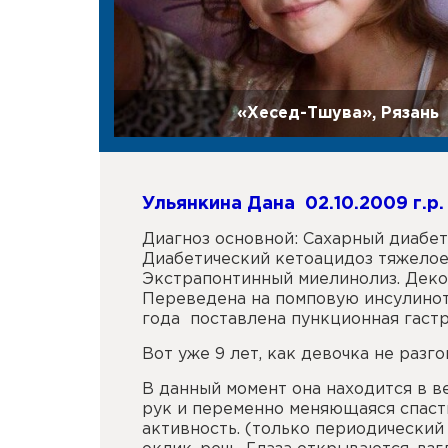
«Хесед-Тшува», Рязань
Ульянкина Дана 02.10.2009 г.р.
Диагноз основной: Сахарный диабет
Диабетический кетоацидоз тяжелое 
Экстрапонтинный миелинолиз. Деко
Переведена на помповую инсулинот
года поставлена пункционная гастр
Вот уже 9 лет, как девочка не разг
В данный момент она находится в в
рук и переменно меняющаяся спасти
активность. (только периодический