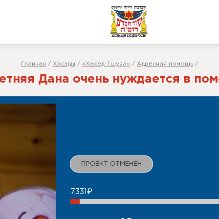
Главная
/
Хэсэды
/
«Хесед-Тшува»
/
Адресная помощь
/
летняя Дана очень нуждается в по
7331₽