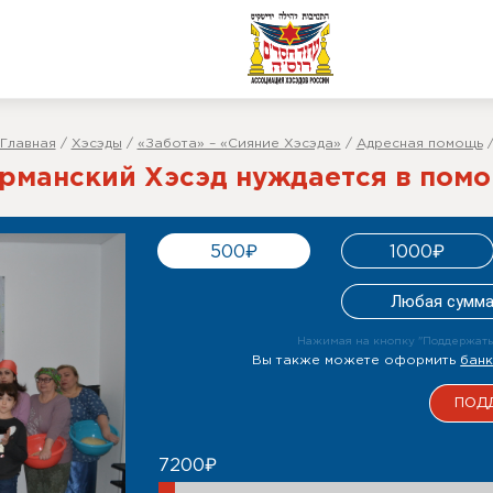
Главная
/
Хэсэды
/
«Забота» – «Сияние Хэсэда»
/
Адресная помощь
рманский Хэсэд нуждается в пом
500₽
1000₽
Нажимая на кнопку "Поддержать"
Вы также можете оформить
бан
7200₽