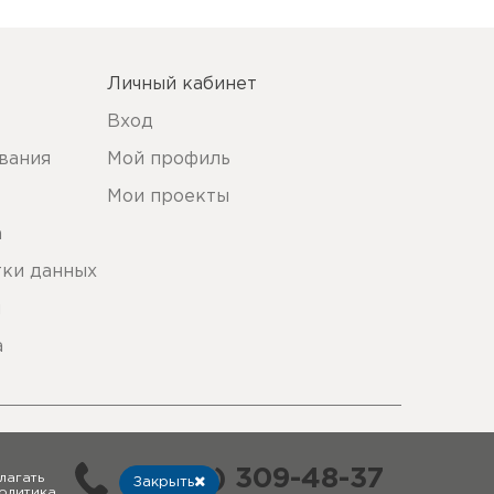
Личный кабинет
Вход
вания
Мой профиль
Мои проекты
а
тки данных
ы
а
8 (812) 309-48-37
лагать
Закрыть
олитика