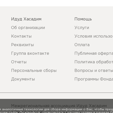
Идуд Хасадим
Помощь
Об организации
Услуги
Контакты
Условия использо
Реквизиты
Оплата
Группа вконтакте
Публичная оферт
Отчеты
Политика обрабо
Персональные сборы
Вопросы и ответ
Документы
Программы Фонд
Межрегиональная ассоциация Идуд Хасадим
и аналогичные технологии для сбора информации о Вас, чтобы пред
ашем сайте. Пожалуйста, ознакомьтесь с нашими целями в разделе
П