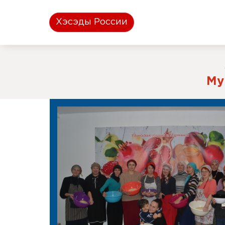
Хэсэды России
Му