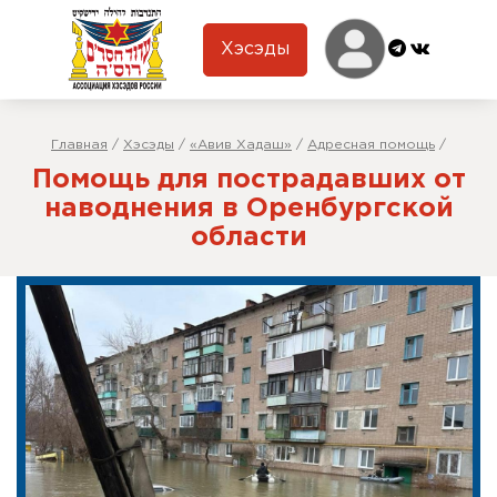
Хэсэды
Главная
/
Хэсэды
/
«Авив Хадаш»
/
Адресная помощь
/
Помощь для пострадавших от
наводнения в Оренбургской
области