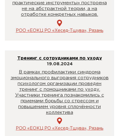
практические инструменты» построена
не на абстрактной теории, а на
отработке конкретных навыков.
РОО «ЕОКЦ РО «Хесед-Тшува», Рязань
Тренинг с сотрудниками по уходу
19.08.2024
В рамках профилактики синдрома
эмоционального выгорания сотрудников
психологом организации проведен
тренинг с помощниками по уходу.
Участники тренинга познакомились с
приемами борьбы со стрессом и
повышением уровня сплочённости
коллектива
РОО «ЕОКЦ РО «Хесед-Тшува», Рязань