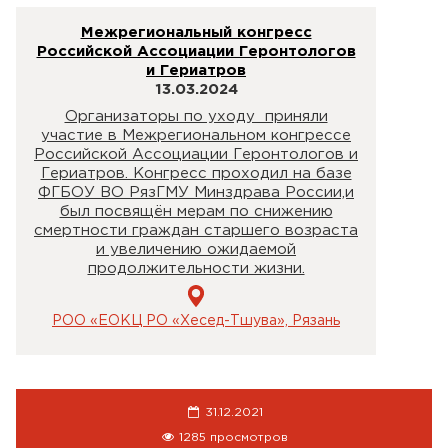
Межрегиональный конгресс
Российской Ассоциации Геронтологов
и Гериатров
13.03.2024
Организаторы по уходу приняли
участие в Межрегиональном конгрессе
Российской Ассоциации Геронтологов и
Гериатров. Конгресс проходил на базе
ФГБОУ ВО РязГМУ Минздрава России,и
был посвящён мерам по снижению
смертности граждан старшего возраста
и увеличению ожидаемой
продолжительности жизни.
РОО «ЕОКЦ РО «Хесед-Тшува», Рязань
31.12.2021
1285 просмотров