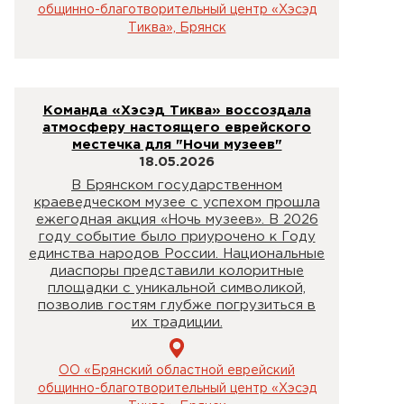
общинно-благотворительный центр «Хэсэд
Тиква», Брянск
Команда «Хэсэд Тиква» воссоздала
атмосферу настоящего еврейского
местечка для "Ночи музеев"
18.05.2026
В Брянском государственном
краеведческом музее с успехом прошла
ежегодная акция «Ночь музеев». В 2026
году событие было приурочено к Году
единства народов России. Национальные
диаспоры представили колоритные
площадки с уникальной символикой,
позволив гостям глубже погрузиться в
их традиции.
ОО «Брянский областной еврейский
общинно-благотворительный центр «Хэсэд