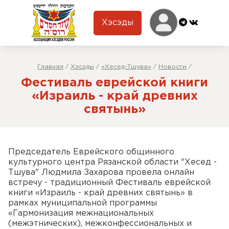
Хэсэды
Главная
/
Хэсэды
/
«Хесед-Тшува»
/
Новости
/
Фестиваль еврейской книги
«Израиль - край древних
святынь»
Председатель Еврейского общинного
культурного центра Рязанской области "Хесед -
Тшува" Людмила Захарова провела онлайн
встречу - традиционный Фестиваль еврейской
книги «Израиль - край древних святынь» в
рамках муниципальной программы
«Гармонизация межнациональных
(межэтнических), межконфессиональных и