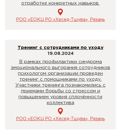
отработке конкретных навыков.
РОО «ЕОКЦ РО «Хесед-Тшува», Рязань
Тренинг с сотрудниками по уходу
19.08.2024
В рамках профилактики синдрома
эмоционального выгорания сотрудников
психологом организации проведен
тренинг с помощниками по уходу.
Участники тренинга познакомились с
приемами борьбы со стрессом и
повышением уровня сплочённости
коллектива
РОО «ЕОКЦ РО «Хесед-Тшува», Рязань