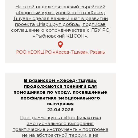
На этой неделе рязанский еврейский
общинный культурный центр «Хесед
Тшува» сделал важный шаг в развитии
проекта «Маршрут добра», подписав
соглашение о сотрудничестве с ГБУ РО
«Рыбновский КЦСОН».
РОО «ЕОКЦ РО «Хесед-Тшува», Рязань
В рязанском «Хесед-Тшува»
продолжаются тренинги для
помощников по уходу, посвященные
профилактике эмоционального
выгорания
22.04.2026
Программа курса «Профилактика
эмоционального выгорания:
практические инструменты» построена
не на абстрактной теории, а на