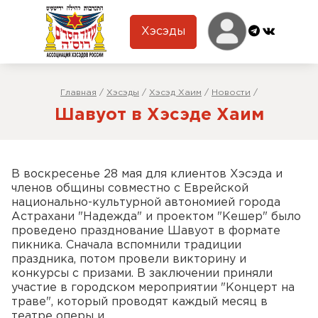
Хэсэды
Главная
/
Хэсэды
/
Хэсэд Хаим
/
Новости
/
Шавуот в Хэсэде Хаим
В воскресенье 28 мая для клиентов Хэсэда и
членов общины совместно с Еврейской
национально-культурной автономией города
Астрахани "Надежда" и проектом "Кешер" было
проведено празднование Шавуот в формате
пикника. Сначала вспомнили традиции
праздника, потом провели викторину и
конкурсы с призами. В заключении приняли
участие в городском мероприятии "Концерт на
траве", который проводят каждый месяц в
театре оперы и