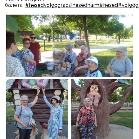
балета.
#hesedvolgograd
#hesedhaim
#hesed
#volgog