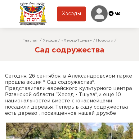
Хэсэды
Главная
/
Хэсэды
/
«Хесед-Тшува»
/
Новости
/
Сад содружества
Сегодня, 26 сентября, в Александровском парке
прошла акция " Сад содружества".
Представители еврейского культурного центра
Рязанской области "Хесед - Тшува",и ещё 10
национальностей вместе с юнармейцами
посадили деревья. Теперь в саду содружества
есть дерево , посвящённое нашей дружбе