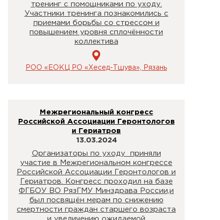
тренинг с помощниками по уходу.
Участники тренинга познакомились с
приемами борьбы со стрессом и
повышением уровня сплочённости
коллектива
РОО «ЕОКЦ РО «Хесед-Тшува», Рязань
Межрегиональный конгресс
Российской Ассоциации Геронтологов
и Гериатров
13.03.2024
Организаторы по уходу приняли
участие в Межрегиональном конгрессе
Российской Ассоциации Геронтологов и
Гериатров. Конгресс проходил на базе
ФГБОУ ВО РязГМУ Минздрава России,и
был посвящён мерам по снижению
смертности граждан старшего возраста
и увеличению ожидаемой