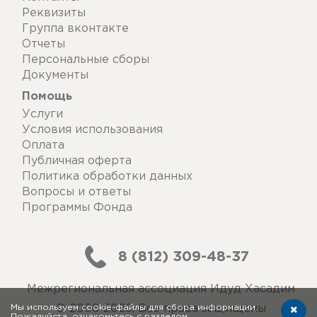
Реквизиты
Группа вконтакте
Отчеты
Персональные сборы
Документы
Помощь
Услуги
Условия использования
Оплата
Публичная оферта
Политика обработки данных
Вопросы и ответы
Программы Фонда
8 (812) 309-48-37
Межрегиональная ассоциация Идуд Хасадим
Мы используем cookie-файлы для сбора информации.
© 2006-2026. Все права защищены
Пожалуйста, ознакомьтесь с
разделом
.