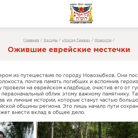
Главная
/
Хэсэды
/
«Хэсэд Тиква»
/
Новости
/
Ожившие еврейские местечки
ром из путешествия по городу Новозыбков. Они по
локоста, почтив память погибших и вспомнив герои
провели на еврейском кладбище, очистив его от гу
в первоначальный облик этому важному памятнику. Т
ав их личные истории, которые станут частью больш
йской общины региона. Это лишь начало пути сохра
ожет внести вклад в общее дело.