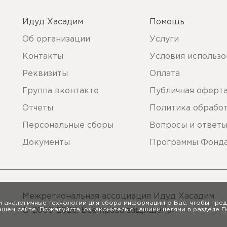
Идуд Хасадим
Помощь
Об организации
Услуги
Контакты
Условия использо
Реквизиты
Оплата
Группа вконтакте
Публичная оферт
Отчеты
Политика обрабо
Персональные сборы
Вопросы и ответ
Документы
Программы Фонд
Межрегиональная ассоциация Идуд Хасадим
и аналогичные технологии для сбора информации о Вас, чтобы пред
© 2006-2026. Все права защищены
ашем сайте. Пожалуйста, ознакомьтесь с нашими целями в разделе
П