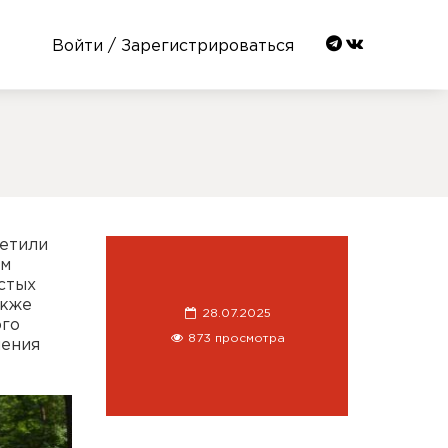
Войти / Зарегистрироваться
сетили
зм
стых
акже
28.07.2025
ого
873 просмотра
нения