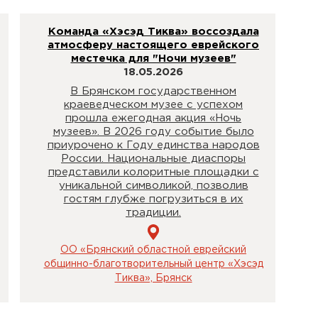
Команда «Хэсэд Тиква» воссоздала
атмосферу настоящего еврейского
местечка для "Ночи музеев"
18.05.2026
В Брянском государственном
краеведческом музее с успехом
прошла ежегодная акция «Ночь
музеев». В 2026 году событие было
приурочено к Году единства народов
России. Национальные диаспоры
представили колоритные площадки с
уникальной символикой, позволив
гостям глубже погрузиться в их
традиции.
ОО «Брянский областной еврейский
общинно-благотворительный центр «Хэсэд
Тиква», Брянск