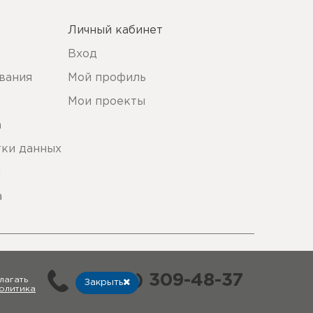
Личный кабинет
Вход
вания
Мой профиль
Мои проекты
а
тки данных
ы
а
8 (812) 309-48-37
лагать
Закрыть
олитика