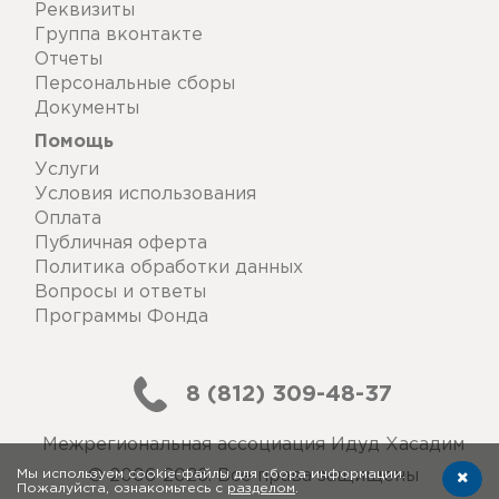
Реквизиты
Группа вконтакте
Отчеты
Персональные сборы
Документы
Помощь
Услуги
Условия использования
Оплата
Публичная оферта
Политика обработки данных
Вопросы и ответы
Программы Фонда
8 (812) 309-48-37
Межрегиональная ассоциация Идуд Хасадим
Мы используем cookie-файлы для сбора информации.
© 2006-2026. Все права защищены
Пожалуйста, ознакомьтесь с
разделом
.