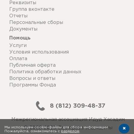
Реквизиты
Группа вконтакте
Отчеты
Персональные сборы
Документы
Помощь
Услуги
Условия использования
Оплата
Публичная оферта
Политика обработки данных
Вопросы и ответы
Программы Фонда
8 (812) 309-48-37
Межрегиональная ассоциация Идуд Хасадим
Мы используем cookie-файлы для сбора информации.
© 2006-2026. Все права защищены
Пожалуйста, ознакомьтесь с
разделом
.