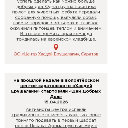
успеть сделать как можно больше
добрых дел. Одна группа посетила
приют для животных: ребята передали
собранную помощь, выгуляли собак,
навели порядок в вольерах и, главное,
окружили питомцев теплом и вниманием.
В это же время вторая команда
трудилась на еврейском кладбище.
ОО «Центр Хасдей Ерушалаим», Саратов
На прошлой неделе в волонтёрском
центре саратовского «Хасдей
Ерушалаим» стартовали «Дни Добрых
Дел»
15.04.2026
Активисты центра испекли
традиционные шлиссель-халы, которые
принято подавать в первый шаббат
после Песаха. Ароматную выпечку с