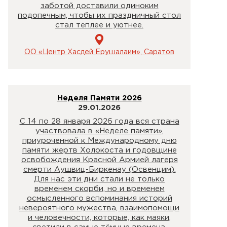
заботой доставили одиноким
подопечным, чтобы их праздничный стол
стал теплее и уютнее.
ОО «Центр Хасдей Ерушалаим», Саратов
Неделя Памяти 2026
29.01.2026
С 14 по 28 января 2026 года вся страна
участвовала в «Неделе памяти»,
приуроченной к Международному дню
памяти жертв Холокоста и годовщине
освобождения Красной Армией лагеря
смерти Аушвиц-Биркенау (Освенцим).
Для нас эти дни стали не только
временем скорби, но и временем
осмысленного вспоминания историй
невероятного мужества, взаимопомощи
и человечности, которые, как маяки,