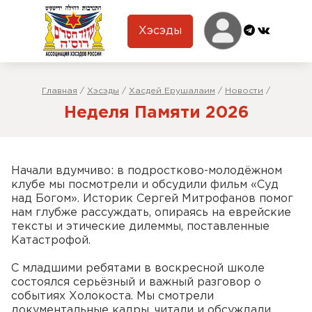
Хэсэды
Главная
/
Хэсэды
/
Хасдей Ерушалаим
/
Новости
/
Неделя Памяти 2026
Начали вдумчиво: в подростково-молодёжном
клубе мы посмотрели и обсудили фильм «Суд
над Богом». Историк Сергей Митрофанов помог
нам глубже рассуждать, опираясь на еврейские
тексты и этические дилеммы, поставленные
Катастрофой.
С младшими ребятами в воскресной школе
состоялся серьёзный и важный разговор о
событиях Холокоста. Мы смотрели
документальные кадры, читали и обсуждали