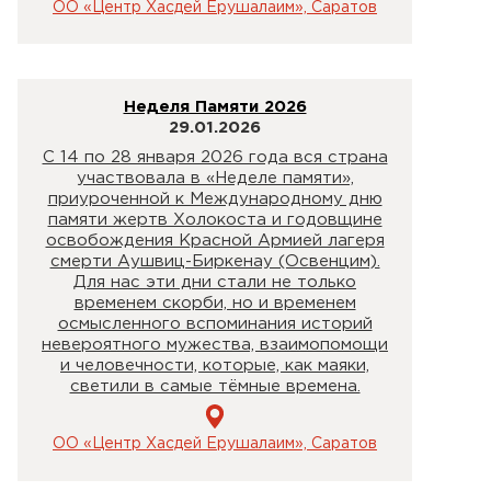
ОО «Центр Хасдей Ерушалаим», Саратов
Неделя Памяти 2026
29.01.2026
С 14 по 28 января 2026 года вся страна
участвовала в «Неделе памяти»,
приуроченной к Международному дню
памяти жертв Холокоста и годовщине
освобождения Красной Армией лагеря
смерти Аушвиц-Биркенау (Освенцим).
Для нас эти дни стали не только
временем скорби, но и временем
осмысленного вспоминания историй
невероятного мужества, взаимопомощи
и человечности, которые, как маяки,
светили в самые тёмные времена.
ОО «Центр Хасдей Ерушалаим», Саратов