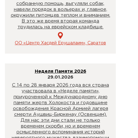
собранную помощь, выгуляли собак,
навели порядок в вольерах и, главное,
окружили питомцев теплом и вниманием.
В это же время вторая команда
трудилась на еврейском кладбище.
ОО «Центр Хасдей Ерушалаим», Саратов
Неделя Памяти 2026
29.01.2026
С 14 по 28 января 2026 года вся страна
участвовала в «Неделе памяти»,
приуроченной к Международному дню
памяти жертв Холокоста и годовщине
освобождения Красной Армией лагеря
смерти Аушвиц-Биркенау (Освенцим).
Для нас эти дни стали не только
временем скорби, но и временем
осмысленного вспоминания историй
невероятного мужества, взаимопомощи