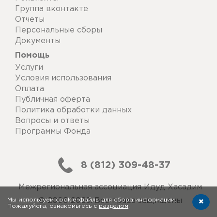
Группа вконтакте
Отчеты
Персональные сборы
Документы
Помощь
Услуги
Условия использования
Оплата
Публичная оферта
Политика обработки данных
Вопросы и ответы
Программы Фонда
8 (812) 309-48-37
Межрегиональная ассоциация Идуд Хасадим
Мы используем cookie-файлы для сбора информации.
© 2006-2026. Все права защищены
Пожалуйста, ознакомьтесь с
разделом
.