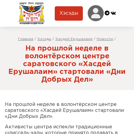
Хэсэды
Главная
/
Хэсэды
/
Хасдей Ерушалаим
/
Новости
/
На прошлой неделе в
волонтёрском центре
саратовского «Хасдей
Ерушалаим» стартовали «Дни
Добрых Дел»
На прошлой неделе в волонтёрском центре
саратовского «Хасдей Ерушалаим» стартовали
«Дни Добрых Дел».
Активисты центра испекли традиционные
шлиссель-халы, которые принято подавать в