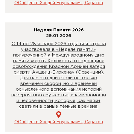
ОО «Центр Хасдей Ерушалаим», Саратов
Неделя Памяти 2026
29.01.2026
С 14 по 28 января 2026 года вся страна
участвовала в «Неделе памяти»,
приуроченной к Международному дню
памяти жертв Холокоста и годовщине
освобождения Красной Армией лагеря
смерти Аушвиц-Биркенау (Освенцим).
Для нас эти дни стали не только
временем скорби, но и временем
осмысленного вспоминания историй
невероятного мужества, взаимопомощи
и человечности, которые, как маяки,
светили в самые тёмные времена.
ОО «Центр Хасдей Ерушалаим», Саратов