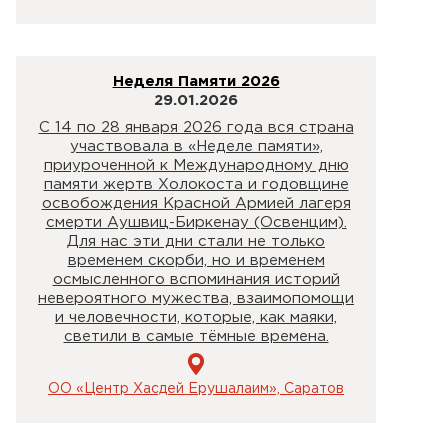
Неделя Памяти 2026
29.01.2026
С 14 по 28 января 2026 года вся страна
участвовала в «Неделе памяти»,
приуроченной к Международному дню
памяти жертв Холокоста и годовщине
освобождения Красной Армией лагеря
смерти Аушвиц-Биркенау (Освенцим).
Для нас эти дни стали не только
временем скорби, но и временем
осмысленного вспоминания историй
невероятного мужества, взаимопомощи
и человечности, которые, как маяки,
светили в самые тёмные времена.
ОО «Центр Хасдей Ерушалаим», Саратов