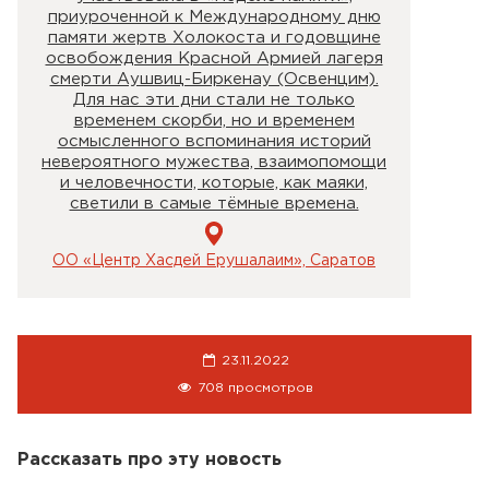
приуроченной к Международному дню
памяти жертв Холокоста и годовщине
освобождения Красной Армией лагеря
смерти Аушвиц-Биркенау (Освенцим).
Для нас эти дни стали не только
временем скорби, но и временем
осмысленного вспоминания историй
невероятного мужества, взаимопомощи
и человечности, которые, как маяки,
светили в самые тёмные времена.
ОО «Центр Хасдей Ерушалаим», Саратов
23.11.2022
708 просмотров
Рассказать про эту новость