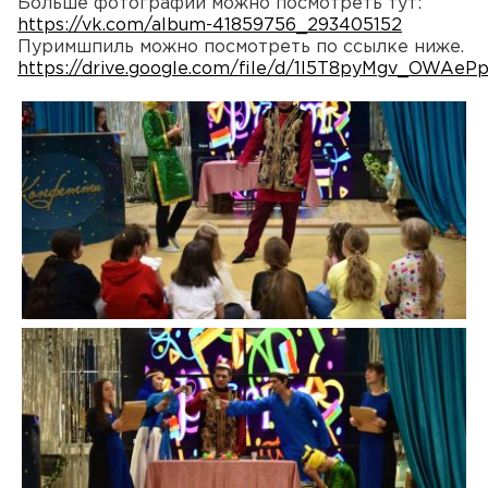
Больше фотографий можно посмотреть тут:
https://vk.com/album-41859756_293405152
Пуримшпиль можно посмотреть по ссылке ниже.
https://drive.google.com/file/d/1l5T8pyMgv_OWA