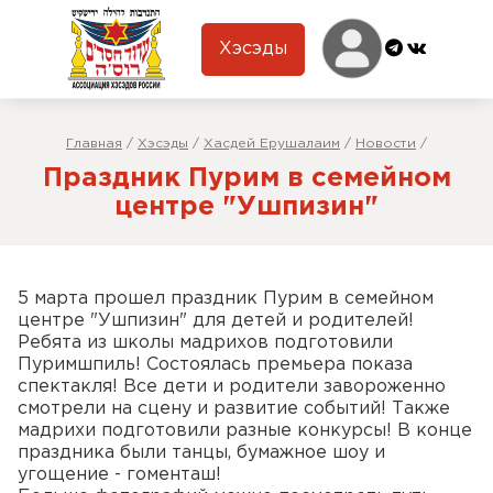
Хэсэды
Главная
/
Хэсэды
/
Хасдей Ерушалаим
/
Новости
/
Праздник Пурим в семейном
центре "Ушпизин"
5 марта прошел праздник Пурим в семейном
центре "Ушпизин" для детей и родителей!
Ребята из школы мадрихов подготовили
Пуримшпиль! Состоялась премьера показа
спектакля! Все дети и родители завороженно
смотрели на сцену и развитие событий! Также
мадрихи подготовили разные конкурсы! В конце
праздника были танцы, бумажное шоу и
угощение - гоменташ!