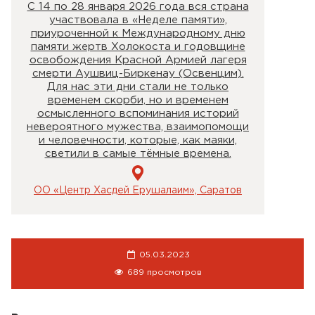
С 14 по 28 января 2026 года вся страна
участвовала в «Неделе памяти»,
приуроченной к Международному дню
памяти жертв Холокоста и годовщине
освобождения Красной Армией лагеря
смерти Аушвиц-Биркенау (Освенцим).
Для нас эти дни стали не только
временем скорби, но и временем
осмысленного вспоминания историй
невероятного мужества, взаимопомощи
и человечности, которые, как маяки,
светили в самые тёмные времена.
ОО «Центр Хасдей Ерушалаим», Саратов
05.03.2023
689 просмотров