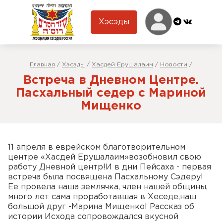
Хэсэды
Главная
/
Хэсэды
/
Хасдей Ерушалаим
/
Новости
/
Встреча в Дневном Центре.
Пасхальный седер с Мариной
Мищенко
11 апреля в еврейском благотворительном
центре «Хасдей Ерушалаим»возобновил свою
работу Дневной центр!И в дни Пейсаха - первая
встреча была посвящена Пасхальному Сэдеру!
Ее провела наша землячка, член нашей общины,
много лет сама проработавшая в Хеседе,наш
большой друг -Марина Мищенко! Рассказ об
истории Исхода сопровождался вкусной