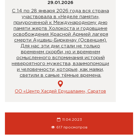
29.01.2026
С 14 по 28 января 2026 года вся страна
участвовала в «Неделе памяти»,
приуроченной к Международному дню
памяти жертв Холокоста и годовщине
освобождения Красной Армией лагеря
смерти Аушвиц-Биркенау (Освенцим).
Для нас эти дни стали не только
временем скорби, но и временем
осмысленного вспоминания историй
невероятного мужества, взаимопомощи
и человечности, которые, как маяки,
светили в самые тёмные времена.
ОО «Центр Хасдей Ерушалаим», Саратов
11.04.2023
617 просмотров