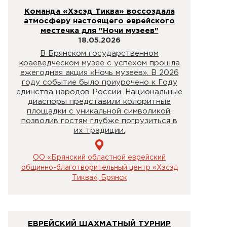
Команда «Хэсэд Тиква» воссоздала
атмосферу настоящего еврейского
местечка для "Ночи музеев"
18.05.2026
В Брянском государственном
краеведческом музее с успехом прошла
ежегодная акция «Ночь музеев». В 2026
году событие было приурочено к Году
единства народов России. Национальные
диаспоры представили колоритные
площадки с уникальной символикой,
позволив гостям глубже погрузиться в
их традиции.
ОО «Брянский областной еврейский
общинно-благотворительный центр «Хэсэд
Тиква», Брянск
ЕВРЕЙСКИЙ ШАХМАТНЫЙ ТУРНИР