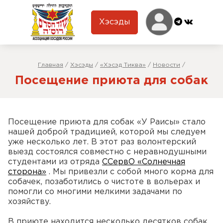
Хэсэды
Главная
/
Хэсэды
/
«Хэсэд Тиква»
/
Новости
/
Посещение приюта для собак
Посещение приюта для собак «У Раисы» стало
нашей доброй традицией, которой мы следуем
уже несколько лет. В этот раз волонтерский
выезд состоялся совместно с неравнодушными
студентами из отряда
ССервО «Солнечная
сторона»
. Мы привезли с собой много корма для
собачек, позаботились о чистоте в вольерах и
помогли со многими мелкими задачами по
хозяйству.
В приюте находится несколько десятков собак,